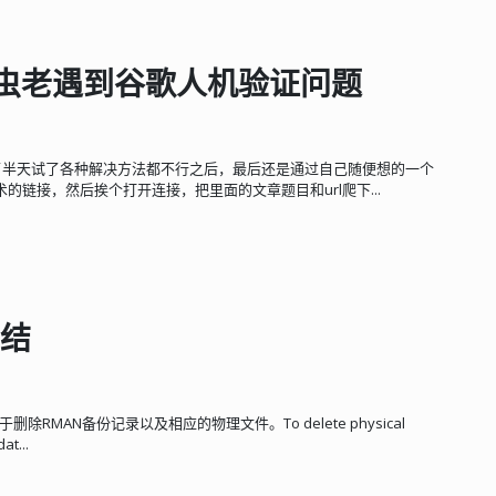
m爬虫老遇到谷歌人机验证问题
，在百度了半天试了各种解决方法都不行之后，最后还是通过自己随便想的一个
链接，然后挨个打开连接，把里面的文章题目和url爬下...
总结
删除RMAN备份记录以及相应的物理文件。To delete physical
at...