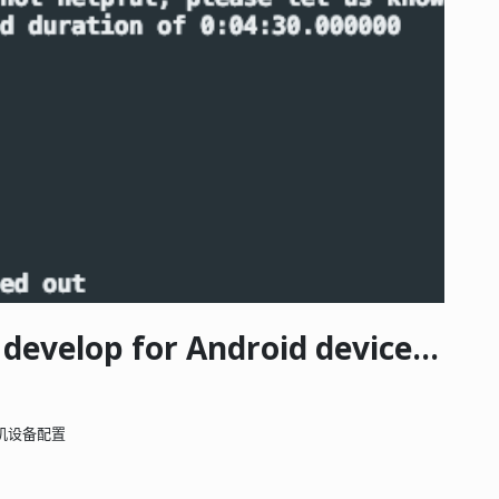
Mac Android toolchain - develop for Android devices (the doctor check crashed)
机设备配置