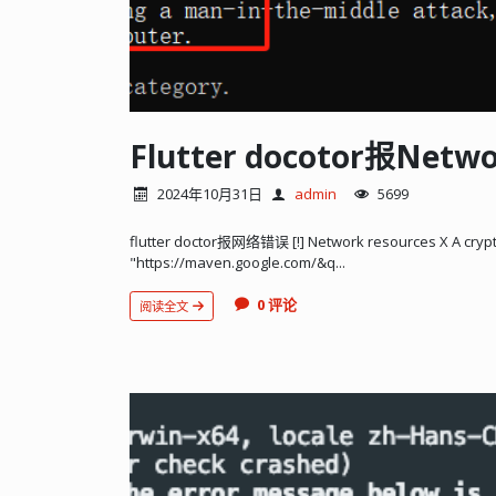
Flutter docotor报Netw
2024年10月31日
admin
5699
flutter doctor报网络错误 [!] Network resources X A crypt
"https://maven.google.com/&q...
0 评论
阅读全文