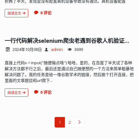
折腾了半天，发现是没有配置真机设备导致没有通过。真机设备配置
0 评论
阅读全文
一行代码解决selenium爬虫老遇到谷歌人机验证问题
2024年10月08日
admin
3699
直接上代码x = input("随便输点啥") 哈哈，是的，在百度了半天试了各种
解决方法都不行之后，最后还是通过自己随便想的一个方法来简单粗暴地
解决问题了。我的任务是给一堆谷歌学术的链接，然后挨个打开连接，把
里面的文章题目和url爬下...
0 评论
阅读全文
1
2