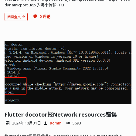
dynamicport udp 为每个传输 (TCP...
0 评论
阅读全文
Flutter docotor报Network resources错误
2024年10月31日
admin
5693
flutter doctor报网络错误 [!] Network resources X A cryptographic